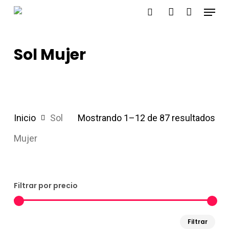
Menu
Skip
search
account
to
main
Sol Mujer
content
Inicio
Sol
Mostrando 1–12 de 87 resultados
Mujer
Filtrar por precio
Pre
Pre
Filtrar