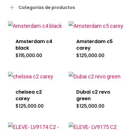
mín
má
Categorías de productos
Amsterdam c4
Amsterdam c5
black
carey
$
115,000.00
$
125,000.00
chelsea c2
Dubai c2 revo
carey
green
$
125,000.00
$
125,000.00