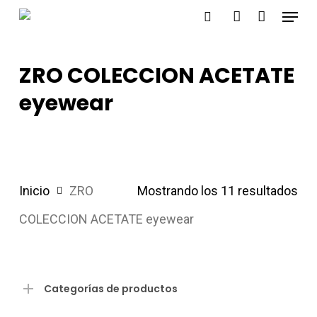
Menu
Skip
search
account
to
main
ZRO COLECCION ACETATE
content
eyewear
Inicio
ZRO
Mostrando los 11 resultados
COLECCION ACETATE eyewear
Categorías de productos