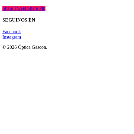
Share
Tweet
Share
Pin
SEGUINOS EN
Facebook
Instagram
© 2026 Óptica Gascon.
Lentes Recetados - Lentes de Sol - Contactología
Home
Tienda
Sponsor
Novedades
Contacto