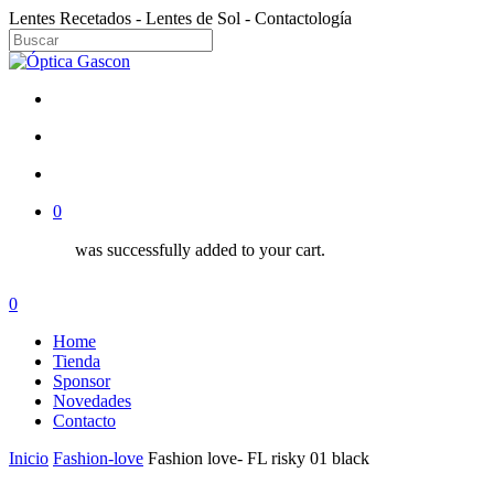
Skip
Lentes Recetados - Lentes de Sol - Contactología
to
Close
main
Close
Menu
content
Search
facebook
instagram
search
account
0
was successfully added to your cart.
Menu
search
account
0
Menu
Home
Tienda
Sponsor
Novedades
Contacto
Inicio
Fashion-love
Fashion love- FL risky 01 black