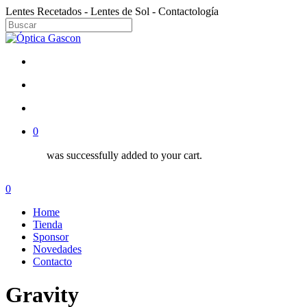
Skip
Lentes Recetados - Lentes de Sol - Contactología
to
Close
main
Close
Menu
content
Search
facebook
instagram
search
account
0
was successfully added to your cart.
Menu
search
account
0
Menu
Home
Tienda
Sponsor
Novedades
Contacto
Gravity