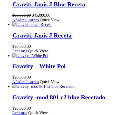
Graviti-Janis J Blue Receta
El
El
$
90,000.00
$
45,000.00
precio
precio
Añadir al carrito
Quick View
original
actual
era:
es:
$90,000.00.
$45,000.00.
Graviti-Janis J Receta
$
90,000.00
Leer más
Quick View
Gravity – White Pol
$
96,000.00
Añadir al carrito
Quick View
Gravity -mod 801 c2 blue Recetado
$
90,000.00
Leer más
Quick View