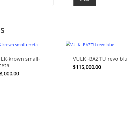
os
LK-krown small-
VULK -BAZTU revo bl
ceta
$
115,000.00
8,000.00