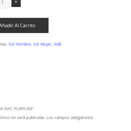
Añadir Al Carrito
rías:
Sol Hombre
,
Sol Mujer
,
Vulk
VULK-NYC PURPURE”
ónico no será publicada.
Los campos obligatorios