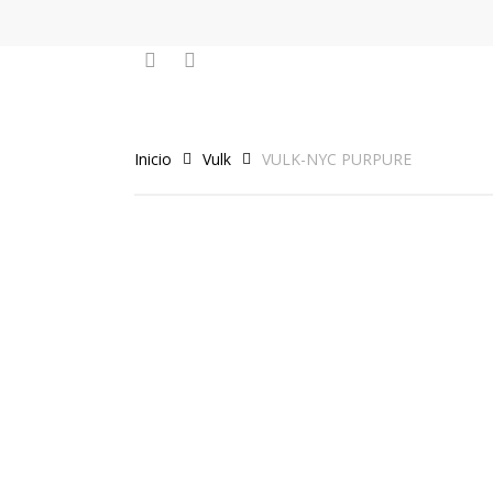
Skip
to
facebook
instagram
main
content
Inicio
Vulk
VULK-NYC PURPURE