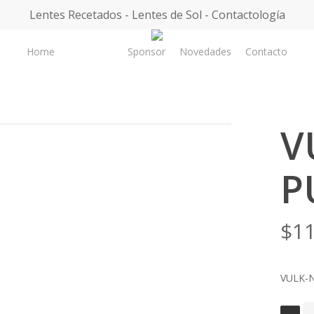
Lentes Recetados - Lentes de Sol - Contactología
Home
Sponsor
Novedades
Contacto
Tienda
V
P
$
11
VULK-