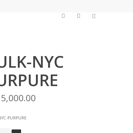
0
search
account
ULK-NYC
URPURE
5,000.00
NYC-PURPURE