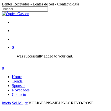
Skip
Lentes Recetados - Lentes de Sol - Contactología
to
Close
main
Close
Menu
content
Search
facebook
instagram
search
account
0
was successfully added to your cart.
Menu
search
account
0
Menu
Home
Tienda
Sponsor
Novedades
Contacto
Inicio
Sol Mujer
VULK-FANS-MBLK-LGREVO-ROSE