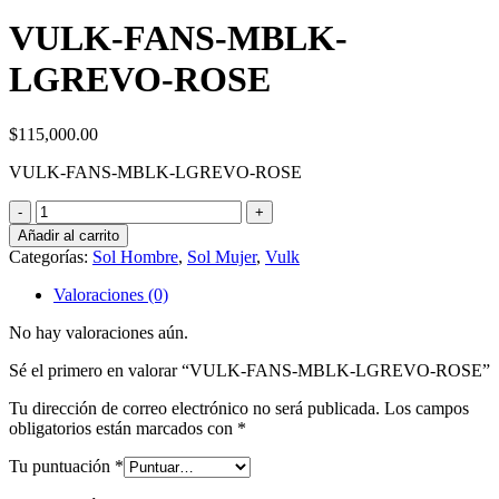
VULK-FANS-MBLK-
LGREVO-ROSE
$
115,000.00
VULK-FANS-MBLK-LGREVO-ROSE
VULK-
FANS-
Añadir al carrito
MBLK-
Categorías:
Sol Hombre
,
Sol Mujer
,
Vulk
LGREVO-
ROSE
Valoraciones (0)
cantidad
No hay valoraciones aún.
Sé el primero en valorar “VULK-FANS-MBLK-LGREVO-ROSE”
Tu dirección de correo electrónico no será publicada.
Los campos
obligatorios están marcados con
*
Tu puntuación
*