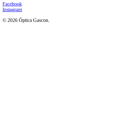
Facebook
Instagram
© 2026 Óptica Gascon.
Lentes Recetados - Lentes de Sol - Contactología
Home
Tienda
Sponsor
Novedades
Contacto