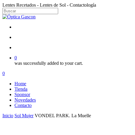
Skip
Lentes Recetados - Lentes de Sol - Contactología
to
main
Close
content
Search
facebook
instagram
search
account
0
was successfully added to your cart.
Menu
search
account
0
Menu
Home
Tienda
Sponsor
Novedades
Contacto
Inicio
Sol Mujer
VONDEL PARK. La Muelle