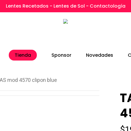
Lentes Recetados - Lentes de Sol - Contactología
Tienda
Sponsor
Novedades
C
AS mod 4570 clipon blue
T
4
$
1