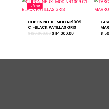
¡Oferta!
CLIPON NEUX- MOD NR1009
TAS
C1-BLACK PATILLAS GRIS
MAR
El
El
$
130,000.00
$
114,000.00
$
15
precio
precio
original
actual
era:
es:
$130,000.00.
$114,000.00.