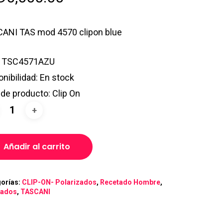
ANI TAS mod 4570 clipon blue
TSC4571AZU
onibilidad:
En stock
 de producto:
Clip On
Añadir al carrito
orías:
CLIP-ON- Polarizados
,
Recetado Hombre
,
tados
,
TASCANI