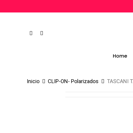
Skip
to
main
facebook
instagram
content
Home
Inicio
CLIP-ON- Polarizados
TASCANI T