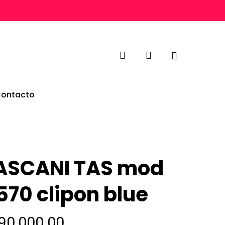
search
account
ontacto
ASCANI TAS mod
570 clipon blue
90,000.00