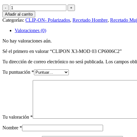
CLIPON
X3-
Añadir al carrito
MOD
Categorías:
CLIP-ON- Polarizados
,
Recetado Hombre
,
Recetado Muj
03
CP6006C2
Valoraciones (0)
cantidad
No hay valoraciones aún.
Sé el primero en valorar “CLIPON X3-MOD 03 CP6006C2”
Tu dirección de correo electrónico no será publicada.
Los campos obli
Tu puntuación
*
Tu valoración
*
Nombre
*