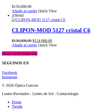
$
150,000.00
Añadir al carrito
Quick View
¡Oferta!
CLIPON-MOD 5127 cristal C6
El
El
$
130,000.00
$
114,000.00
precio
precio
Añadir al carrito
Quick View
original
actual
Share
Tweet
Share
Pin
era:
es:
$130,000.00.
$114,000.00.
SEGUINOS EN
Facebook
Instagram
© 2026 Óptica Gascon.
Close
Lentes Recetados - Lentes de Sol - Contactología
Menu
Home
Tienda