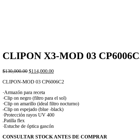
CLIPON X3-MOD 03 CP6006C
El
El
$
130,000.00
$
114,000.00
precio
precio
CLIPON-MOD 03 CP6006C2
original
actual
era:
es:
·Armazón para receta
$130,000.00.
$114,000.00.
·Clip on negro (filtro para el sol)
·Clip on amarillo (ideal filtro nocturno)
-Clip on espejado (blue -black)
·Protección rayos UV 400
.Patilla flex
·Estuche de óptica gascón
CONSULTAR STOCK ANTES DE COMPRAR