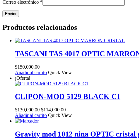
Correo electrónico
*
Productos relacionados
TASCANI TAS 4017 OPTIC MARRO
$
150,000.00
Añadir al carrito
Quick View
¡Oferta!
CLIPON-MOD 5129 BLACK C1
El
El
$
130,000.00
$
114,000.00
precio
precio
Añadir al carrito
Quick View
original
actual
era:
es:
$130,000.00.
$114,000.00.
Gravity mod 1012 nina OPTIC cristal 