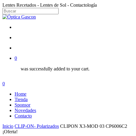
Skip
Lentes Recetados - Lentes de Sol - Contactología
to
main
Close
content
Search
facebook
instagram
search
account
0
was successfully added to your cart.
Menu
search
account
0
Menu
Home
Tienda
Sponsor
Novedades
Contacto
Inicio
CLIP-ON- Polarizados
CLIPON X3-MOD 03 CP6006C2
¡Oferta!