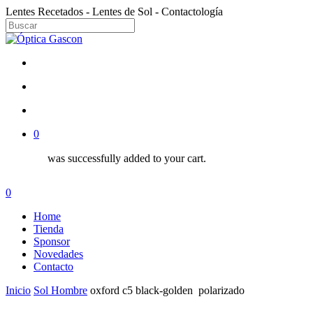
Skip
Lentes Recetados - Lentes de Sol - Contactología
to
main
Close
content
Search
facebook
instagram
search
account
0
was successfully added to your cart.
Menu
search
account
0
Menu
Home
Tienda
Sponsor
Novedades
Contacto
Inicio
Sol Hombre
oxford c5 black-golden polarizado