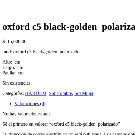
oxford c5 black-golden polariz
$
115,000.00
mod: oxford c5 black/golden polarizado
Alto: cm
Largo: cm
Patilla: cm
Sin existencias
Categorías:
HARDEM
,
Sol Hombre
,
Sol Mujer
Valoraciones (0)
No hay valoraciones aún.
Sé el primero en valorar “oxford c5 black-golden polarizado”
Tu dirección de correo electrónico no será publicada.
Los campos obli