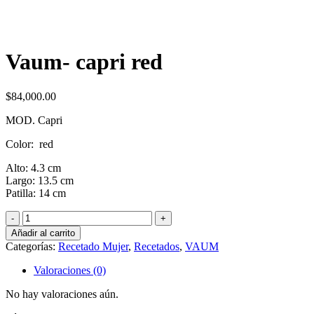
Vaum- capri red
$
84,000.00
MOD. Capri
Color: red
Alto: 4.3 cm
Largo: 13.5 cm
Patilla: 14 cm
Vaum-
capri
Añadir al carrito
red
Categorías:
Recetado Mujer
,
Recetados
,
VAUM
cantidad
Valoraciones (0)
No hay valoraciones aún.