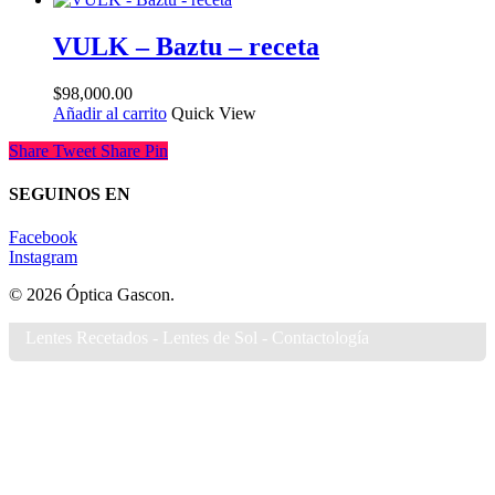
VULK – Baztu – receta
$
98,000.00
Añadir al carrito
Quick View
Share
Tweet
Share
Pin
SEGUINOS EN
Facebook
Instagram
© 2026 Óptica Gascon.
Lentes Recetados - Lentes de Sol - Contactología
Home
Tienda
Sponsor