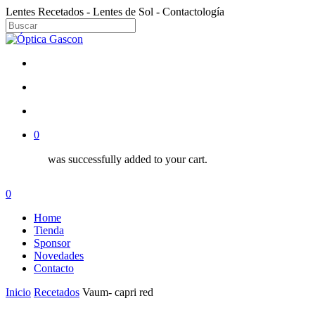
Skip
Lentes Recetados - Lentes de Sol - Contactología
to
Close
main
Close
Menu
content
Search
facebook
instagram
search
account
0
was successfully added to your cart.
Menu
search
account
0
Menu
Home
Tienda
Sponsor
Novedades
Contacto
Inicio
Recetados
Vaum- capri red