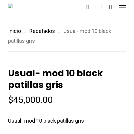
Menu
Skip
search
account
to
main
Inicio
Recetados
Usual- mod 10 black
content
patillas gris
Usual- mod 10 black
patillas gris
$
45,000.00
Usual- mod 10 black patillas gris