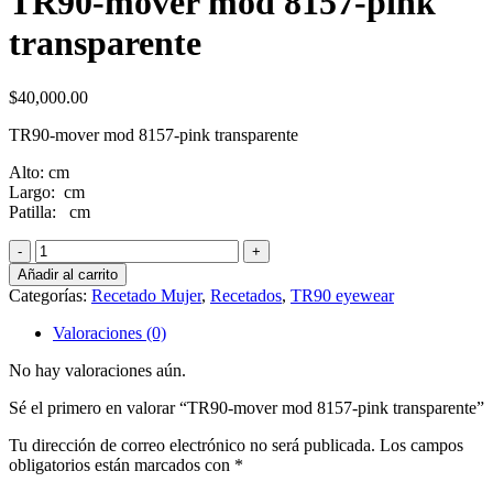
TR90-mover mod 8157-pink
transparente
$
40,000.00
TR90-mover mod 8157-pink transparente
Alto: cm
Largo: cm
Patilla: cm
TR90-
mover
Añadir al carrito
mod
Categorías:
Recetado Mujer
,
Recetados
,
TR90 eyewear
8157-
pink
Valoraciones (0)
transparente
cantidad
No hay valoraciones aún.
Sé el primero en valorar “TR90-mover mod 8157-pink transparente”
Tu dirección de correo electrónico no será publicada.
Los campos
obligatorios están marcados con
*