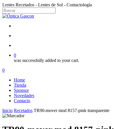
Skip
Lentes Recetados - Lentes de Sol - Contactología
to
main
Close
content
Search
facebook
instagram
search
account
0
was successfully added to your cart.
Menu
search
account
0
Menu
Home
Tienda
Sponsor
Novedades
Contacto
Inicio
Recetados
TR90-mover mod 8157-pink transparente