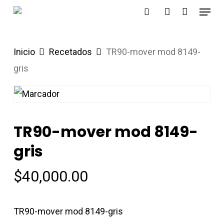
Menu
Skip
search
account
to
main
Inicio
Recetados
TR90-mover mod 8149-
content
gris
TR90-mover mod 8149-
gris
$
40,000.00
TR90-mover mod 8149-gris