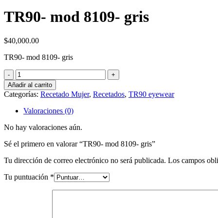
TR90- mod 8109- gris
$
40,000.00
TR90- mod 8109- gris
TR90-
mod
Añadir al carrito
8109-
Categorías:
Recetado Mujer
,
Recetados
,
TR90 eyewear
gris
cantidad
Valoraciones (0)
No hay valoraciones aún.
Sé el primero en valorar “TR90- mod 8109- gris”
Tu dirección de correo electrónico no será publicada.
Los campos obli
Tu puntuación
*