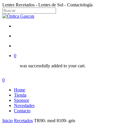
Skip
Lentes Recetados - Lentes de Sol - Contactología
to
main
Close
content
Search
facebook
instagram
search
account
0
was successfully added to your cart.
Menu
search
account
0
Menu
Home
Tienda
Sponsor
Novedades
Contacto
Inicio
Recetados
TR90- mod 8109- gris