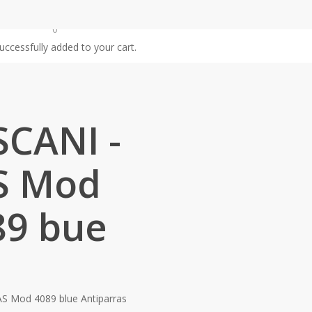
0
t
uccessfully added to your cart.
SCANI -
S Mod
89 bue
S Mod 4089 blue Antiparras