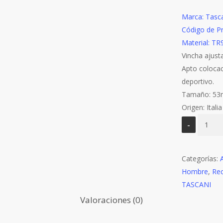
Marca: Tasc
Código de P
Material: TR
Vincha ajust
Apto coloca
deportivo.
Tamaño: 5
Origen: Italia
TASCAN
-
TAS
Categorías:
Mod
Hombre
4089
,
Re
TASCANI
bue
cantida
Valoraciones (0)