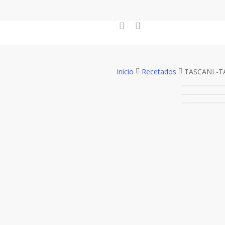
Skip
to
facebook
instagram
main
content
Inicio
Recetados
TASCANI -T