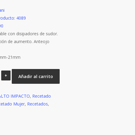
ani
roducto: 4089
90
able con disipadores de sudor.
ción de aumento. Anteojo
3mm-21mm
I
Añadir al carrito
ALTO IMPACTO
,
Recetado
cetado Mujer
,
Recetados
,
d