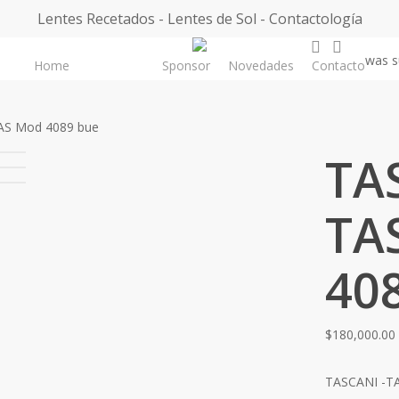
Lentes Recetados - Lentes de Sol - Contactología
search
accoun
was s
Home
Sponsor
Novedades
Contacto
Tienda
AS Mod 4089 bue
TA
TA
40
$
180,000.00
TASCANI -TA