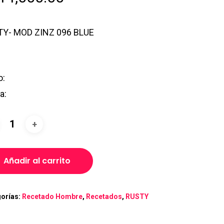
Y- MOD ZINZ 096 BLUE
o:
la:
Añadir al carrito
orías:
Recetado Hombre
,
Recetados
,
RUSTY