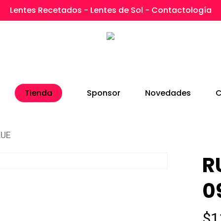
Lentes Recetados - Lentes de Sol - Contactología
Tienda
Sponsor
Novedades
C
LUE
R
0
$
1