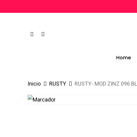
Skip
to
main
facebook
instagram
content
Home
Inicio
RUSTY
RUSTY- MOD ZINZ 096 B