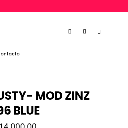
search
account
ontacto
USTY- MOD ZINZ
96 BLUE
14,000.00