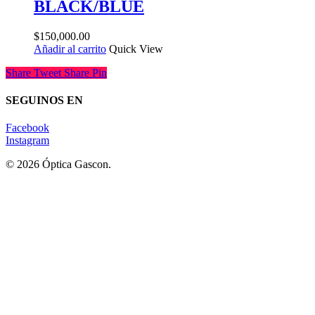
BLACK/BLUE
$
150,000.00
Añadir al carrito
Quick View
Share
Tweet
Share
Pin
SEGUINOS EN
Facebook
Instagram
© 2026 Óptica Gascon.
Lentes Recetados - Lentes de Sol - Contactología
Home
Tienda
Sponsor
Novedades