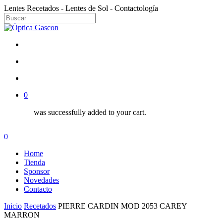
Skip
Lentes Recetados - Lentes de Sol - Contactología
to
Close
main
Close
Menu
content
Search
facebook
instagram
search
account
0
was successfully added to your cart.
Menu
search
account
0
Menu
Home
Tienda
Sponsor
Novedades
Contacto
Inicio
Recetados
PIERRE CARDIN MOD 2053 CAREY
MARRON