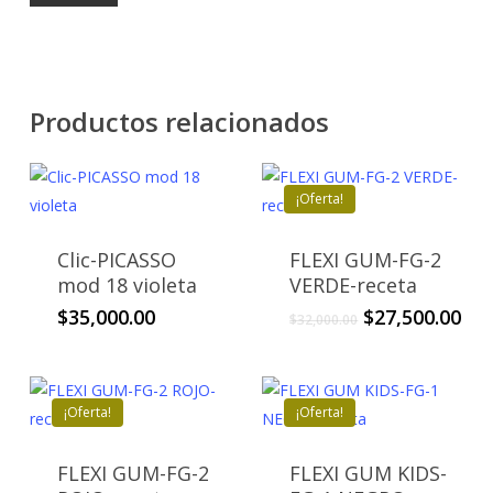
Productos relacionados
¡Oferta!
Clic-PICASSO
FLEXI GUM-FG-2
mod 18 violeta
VERDE-receta
El
El
$
35,000.00
$
27,500.00
$
32,000.00
precio
pre
original
act
era:
es:
$32,000.00.
$27
¡Oferta!
¡Oferta!
FLEXI GUM-FG-2
FLEXI GUM KIDS-