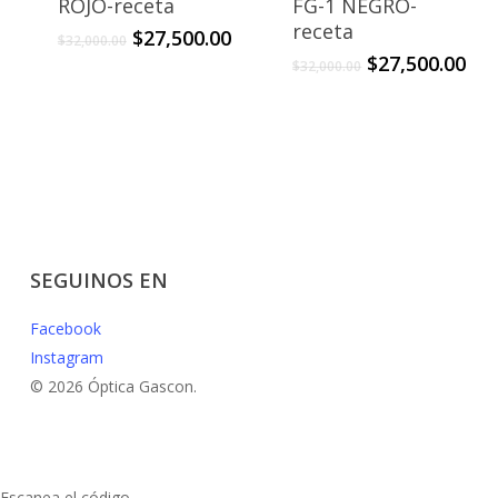
ROJO-receta
FG-1 NEGRO-
receta
El
El
$
27,500.00
$
32,000.00
precio
precio
El
El
$
27,500.00
$
32,000.00
original
actual
precio
pre
era:
es:
original
act
$32,000.00.
$27,500.00.
era:
es:
$32,000.00.
$27
SEGUINOS EN
Facebook
Instagram
© 2026 Óptica Gascon.
Escanea el código