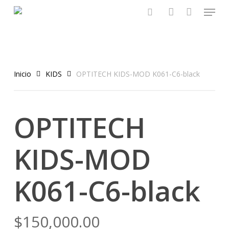
Menu
Skip
to
search
account
main
content
Inicio
KIDS
OPTITECH KIDS-MOD K061-C6-black
OPTITECH
KIDS-MOD
K061-C6-black
$
150,000.00