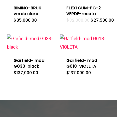
BIMINO-BRUK
FLEXI GUM-FG-2
verde claro
VERDE-receta
El
El
$
85,000.00
$
32,000.00
$
27,500.00
precio
p
original
a
era:
e
$32,000.00.
$
Garfield- mod
Garfield- mod
G033-black
G018-VIOLETA
$
137,000.00
$
137,000.00