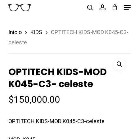
Menu
Skip
search
account
to
Close
main
Menu
Inicio
KIDS
OPTITECH KIDS-MOD K045-C3-
content
celeste
OPTITECH KIDS-MOD
K045-C3- celeste
$
150,000.00
OPTITECH KIDS-MOD K045-C3-celeste