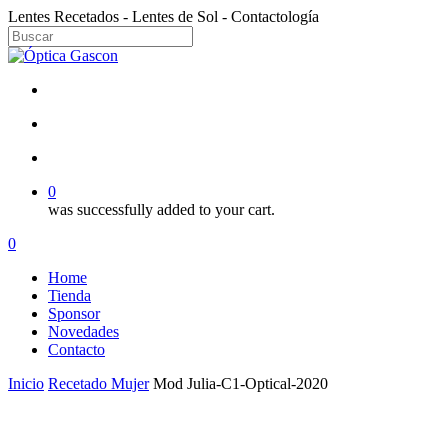
Skip
Lentes Recetados - Lentes de Sol - Contactología
to
main
Close
content
Search
facebook
instagram
search
account
0
was successfully added to your cart.
Menu
search
account
0
Menu
Home
Tienda
Sponsor
Novedades
Contacto
Inicio
Recetado Mujer
Mod Julia-C1-Optical-2020