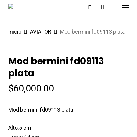
Menu
Skip
search
account
to
main
Inicio
AVIATOR
Mod bermini fd09113 plata
content
Mod bermini fd09113
plata
$
60,000.00
Mod bermini fd09113 plata
Alto:5 cm