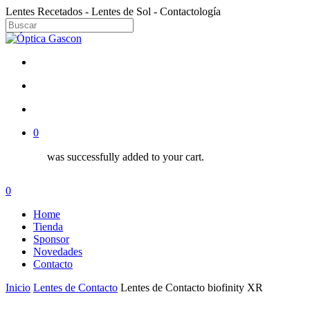
Skip
Lentes Recetados - Lentes de Sol - Contactología
to
Close
main
Close
Menu
content
Search
facebook
instagram
search
account
0
was successfully added to your cart.
Menu
search
account
0
Menu
Home
Tienda
Sponsor
Novedades
Contacto
Inicio
Lentes de Contacto
Lentes de Contacto biofinity XR