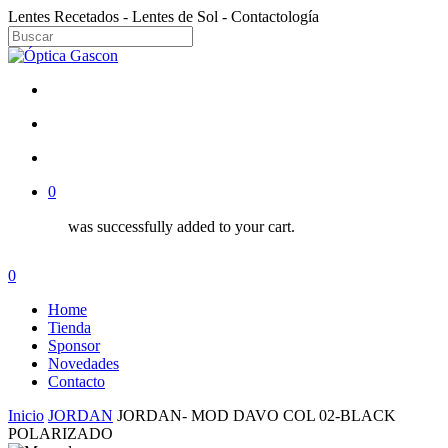
Skip
Lentes Recetados - Lentes de Sol - Contactología
to
Close
main
Close
Menu
content
Search
facebook
instagram
search
account
0
was successfully added to your cart.
Menu
search
account
0
Menu
Home
Tienda
Sponsor
Novedades
Contacto
Inicio
JORDAN
JORDAN- MOD DAVO COL 02-BLACK
POLARIZADO