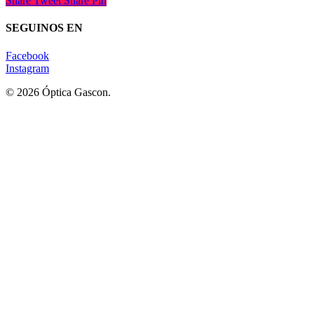
Share
Tweet
Share
Pin
SEGUINOS EN
Facebook
Instagram
© 2026 Óptica Gascon.
Lentes Recetados - Lentes de Sol - Contactología
Home
Tienda
Sponsor
Novedades
Contacto