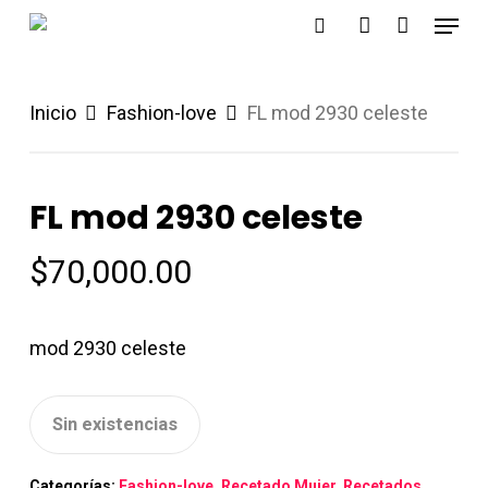
Menu
Skip
search
account
to
main
Inicio
Fashion-love
FL mod 2930 celeste
content
FL mod 2930 celeste
$
70,000.00
mod 2930 celeste
Sin existencias
Categorías:
Fashion-love
,
Recetado Mujer
,
Recetados