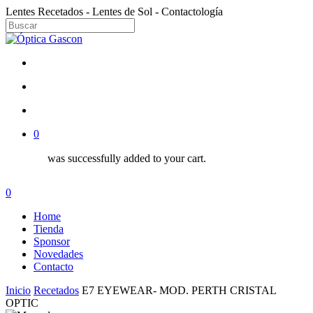
Skip
Lentes Recetados - Lentes de Sol - Contactología
to
Close
main
Close
Menu
content
Search
facebook
instagram
search
account
0
was successfully added to your cart.
Menu
search
account
0
Menu
Home
Tienda
Sponsor
Novedades
Contacto
Inicio
Recetados
E7 EYEWEAR- MOD. PERTH CRISTAL
OPTIC