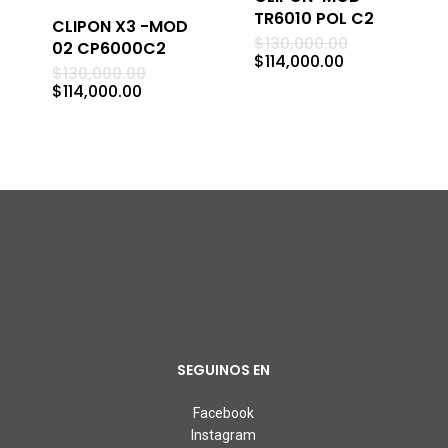
TR6010 POL C2
CLIPON X3 -MOD
El
$
130,000.00
02 CP6000C2
precio
El
$
114,000.00
El
$
130,000.00
original
precio
precio
El
era:
$
114,000.00
actual
original
precio
$130,000.00.
es:
era:
actual
$114,000.00.
$130,000.00.
es:
$114,000.00.
SEGUINOS EN
Facebook
Instagram