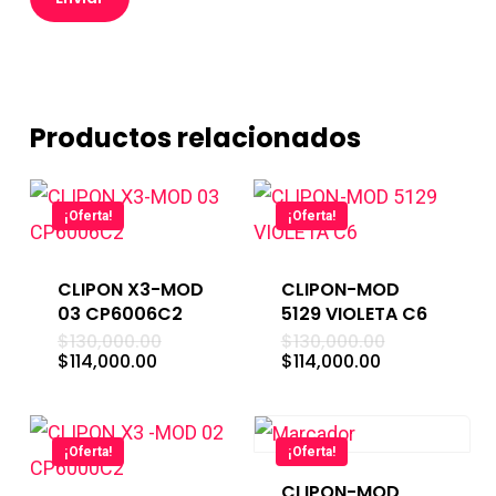
Productos relacionados
¡Oferta!
¡Oferta!
CLIPON X3-MOD
CLIPON-MOD
03 CP6006C2
5129 VIOLETA C6
El
El
$
130,000.00
$
130,000.00
precio
precio
El
El
$
114,000.00
$
114,000.00
original
original
precio
precio
era:
era:
actual
actual
$130,000.00.
$130,000.00.
es:
es:
$114,000.00.
$114,000.00.
¡Oferta!
¡Oferta!
CLIPON-MOD