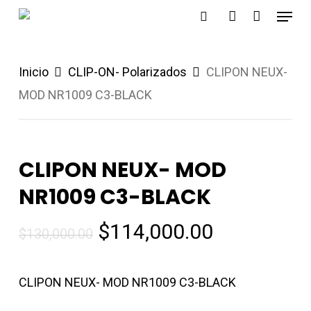
Menu
Skip
search
account
to
main
Inicio
CLIP-ON- Polarizados
CLIPON NEUX-
content
MOD NR1009 C3-BLACK
CLIPON NEUX- MOD
NR1009 C3-BLACK
El
El
$
114,000.00
$
130,000.00
precio
precio
original
actual
CLIPON NEUX- MOD NR1009 C3-BLACK
era:
es: